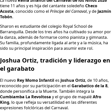
La nueva
Reina Infantil del Carnaval de los Niños 2026
tiene 11 años y es hija del cantante soledeño
Checo
Acosta
, conocido como el
Príncipe del Carnaval
, y de
Jazmín
Tobón
.
Sharon es estudiante del colegio Royal School de
Barranquilla. Desde los tres años ha cultivado su amor por
la danza, además de formarse como pianista y gimnasta.
Su familia, profundamente ligada al arte y a la música, ha
sido su principal inspiración para asumir este rol.
Joshua Ortiz, tradición y liderazgo en
el garabato
El nuevo
Rey Momo Infantil
es
Joshua Ortiz
, de 10 años,
reconocido por su participación en el
Garabatico de la 8
,
donde personifica a la Muerte. También integra la
Cumbiamba La Revoltosa
y el grupo de mapalé
Afro
King
, lo que refleja su versatilidad en las diferentes
expresiones folclóricas del Carnaval.