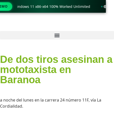
ck only Windows 11 x86-x64 100% Worked Unlimited
TIMO
🟢 WinR
De dos tiros asesinan a
mototaxista en
Baranoa
a noche del lunes en la carrera 24 número 11F, vía La
Cordialidad.