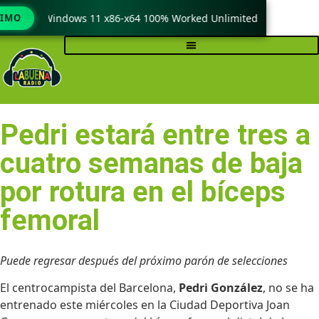
ck only Windows 11 x86-x64 100% Worked Unlimited
TIMO
WinR
Pedri estará entre tres a
cuatro semanas de baja
por rotura en el bíceps
femoral
Puede regresar después del próximo parón de selecciones
El centrocampista del Barcelona,
Pedri González
, no se ha
entrenado este miércoles en la Ciudad Deportiva Joan