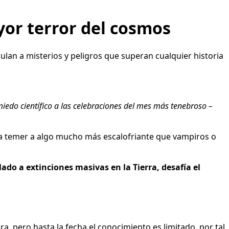
yor terror del cosmos
culan a misterios y peligros que superan cualquier historia
 miedo científico a las celebraciones del mes más tenebroso –
ara temer a algo mucho más escalofriante que vampiros o
ado a extinciones masivas en la Tierra, desafía el
 pero hasta la fecha el conocimiento es limitado, por tal