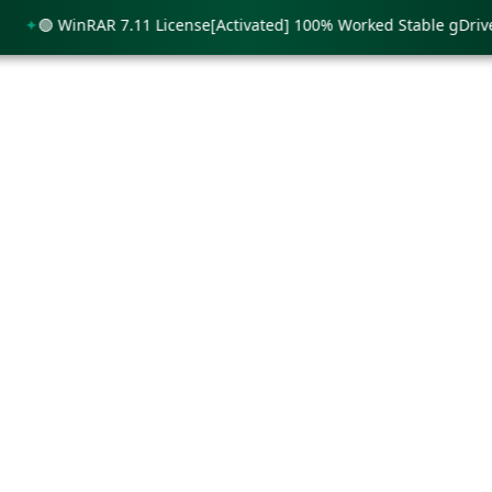
🟢 WinRAR 7.11 License[Activated] 100% Worked Stable gDrive