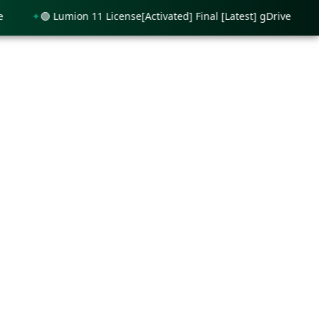
🟢 Lumion 11 License[Activated] Final [Latest] gDrive
🟢