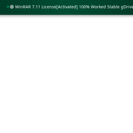
🟢 WinRAR 7.11 License[Activated] 100% Worked Stable gDrive