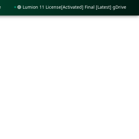
🟢 Lumion 11 License[Activated] Final [Latest] gDrive
🟢 