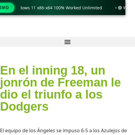
only Windows 11 x86-x64 100% Worked Unlimited
TIMO
🟢 WinRAR 
En el inning 18, un
jonrón de Freeman le
dio el triunfo a los
Dodgers
El equipo de los Ángeles se impuso 6-5 a los Azulejos de