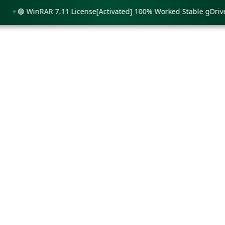
🟢 WinRAR 7.11 License[Activated] 100% Worked Stable gDrive