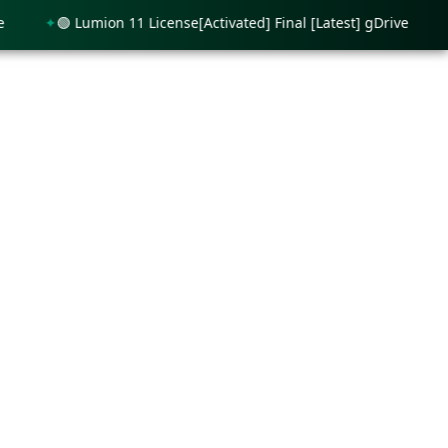
🟢 Lumion 11 License[Activated] Final [Latest] gDrive
🟢 