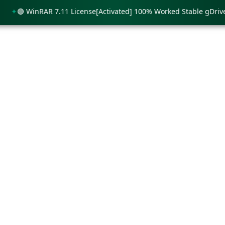
🟢 WinRAR 7.11 License[Activated] 100% Worked Stable gDrive