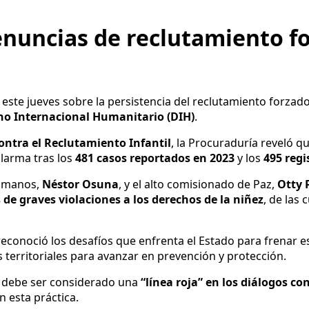
enuncias de reclutamiento fo
ó este jueves sobre la persistencia del reclutamiento forz
ho Internacional Humanitario (DIH)
.
ntra el Reclutamiento Infantil
, la Procuraduría reveló q
alarma tras los
481 casos reportados en 2023
y los
495 regi
humanos,
Néstor Osuna
, y el alto comisionado de Paz,
Otty 
 de graves violaciones a los derechos de la niñez
, de las
 reconoció los desafíos que enfrenta el Estado para frenar 
es territoriales para avanzar en prevención y protección.
il debe ser considerado una
“línea roja” en los diálogos co
 esta práctica.