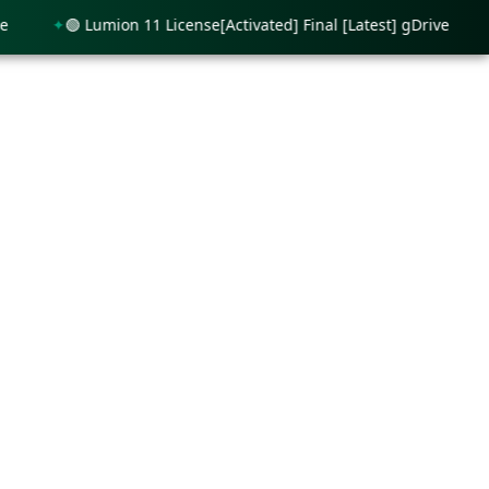
🟢 Lumion 11 License[Activated] Final [Latest] gDrive
🟢