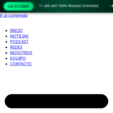
rack only Windows 11 x86-x64 100% Worked Unlimited
🟢 Wi
LO ÚLTIMO
Ir al contenido
INICIO
NOTICIAS
PODCAST
REDES
NOSOTROS
EQUIPO
CONTACTO