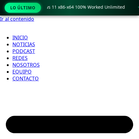
o Crack only Windows 11 x86-x64 100% Worked Unlimited
🟢
LO ÚLTIMO
Ir al contenido
INICIO
NOTICIAS
PODCAST
REDES
NOSOTROS
EQUIPO
CONTACTO