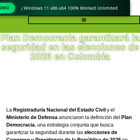
Crack only Windows 11 x86-x64 100% Worked Unlimited
TIMO
🟢 W
Plan Democracia garantizará la
seguridad en las elecciones de
2026 en Colombia
La
Registraduría Nacional del Estado Civil
y el
Ministerio de Defensa
anunciaron la definición del
Plan
Democracia
, una estrategia conjunta que busca
garantizar la seguridad durante las
elecciones de
Congreso y Presidencia de la República de 2026
en