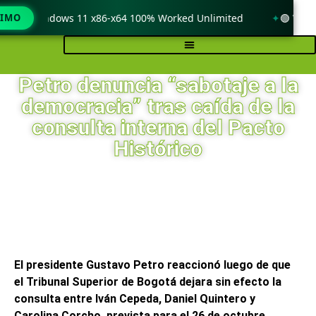
k only Windows 11 x86-x64 100% Worked Unlimited
TIMO
🟢 WinRA
Petro denuncia “sabotaje a la
democracia” tras caída de la
consulta interna del Pacto
Histórico
El presidente Gustavo Petro reaccionó luego de que
el Tribunal Superior de Bogotá dejara sin efecto la
consulta entre Iván Cepeda, Daniel Quintero y
Carolina Corcho, prevista para el 26 de octubre.