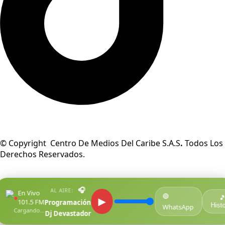
© Copyright Centro De Medios Del Caribe S.A.S
.
Todos Los
Derechos Reservados.
🎧
AL AIRE:
En Vivo
🟢
●

▶
101.5 FM
Programación
Histo
WhatsApp
Cargando...
Dj Devastador