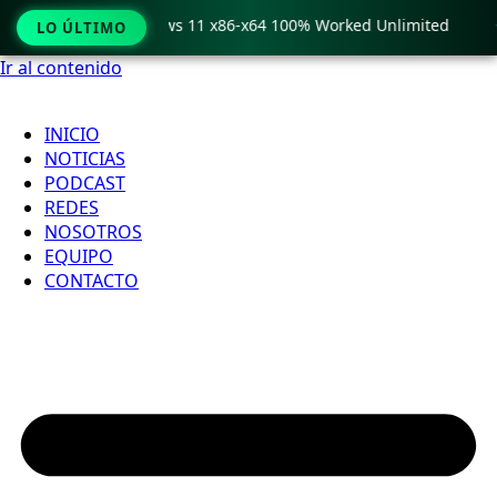
ro Crack only Windows 11 x86-x64 100% Worked Unlimited

LO ÚLTIMO
Ir al contenido
INICIO
NOTICIAS
PODCAST
REDES
NOSOTROS
EQUIPO
CONTACTO