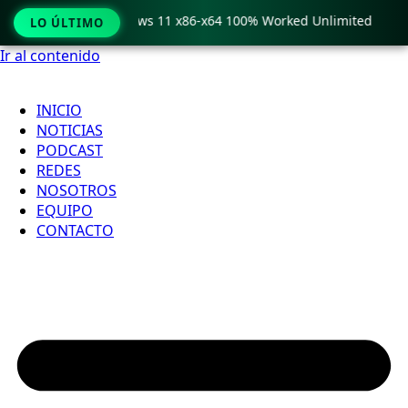
ro Crack only Windows 11 x86-x64 100% Worked Unlimited

LO ÚLTIMO
Ir al contenido
INICIO
NOTICIAS
PODCAST
REDES
NOSOTROS
EQUIPO
CONTACTO