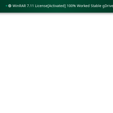
🟢 WinRAR 7.11 License[Activated] 100% Worked Stable gDrive