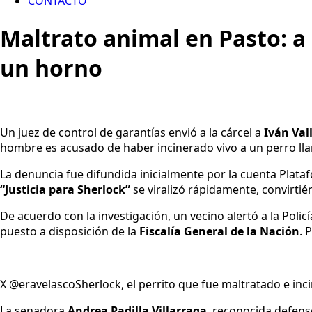
CONTACTO
Maltrato animal en Pasto: a
un horno
Un juez de control de garantías envió a la cárcel a
Iván Vall
hombre es acusado de haber incinerado vivo a un perro l
La denuncia fue difundida inicialmente por la cuenta Platafo
“Justicia para Sherlock”
se viralizó rápidamente, convirti
De acuerdo con la investigación, un vecino alertó a la Polic
puesto a disposición de la
Fiscalía General de la Nación
. 
X @eravelascoSherlock, el perrito que fue maltratado e inc
La senadora
Andrea Padilla Villarraga
, reconocida defenso