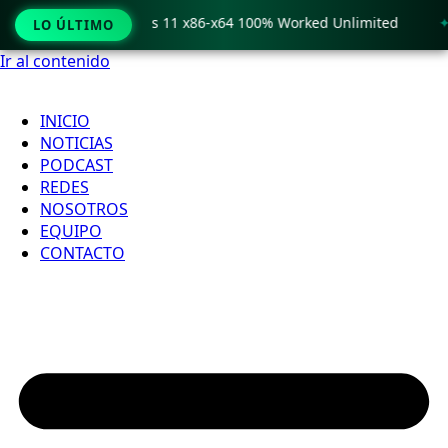
o Crack only Windows 11 x86-x64 100% Worked Unlimited
🟢
LO ÚLTIMO
Ir al contenido
INICIO
NOTICIAS
PODCAST
REDES
NOSOTROS
EQUIPO
CONTACTO