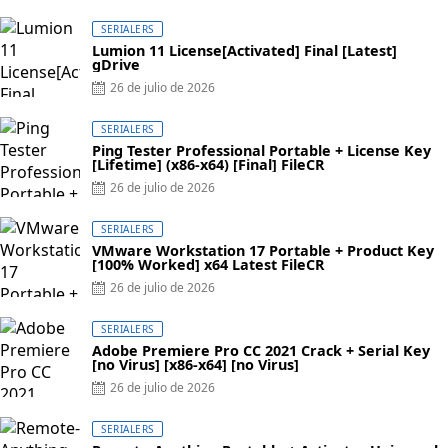
on
SERIALERS
Lumion 11 License[Activated] Final [Latest]
gDrive
Posted
26 de julio de 2026
on
SERIALERS
Ping Tester Professional Portable + License Key
[Lifetime] (x86-x64) [Final] FileCR
Posted
26 de julio de 2026
on
SERIALERS
VMware Workstation 17 Portable + Product Key
[100% Worked] x64 Latest FileCR
Posted
26 de julio de 2026
on
SERIALERS
Adobe Premiere Pro CC 2021 Crack + Serial Key
[no Virus] [x86-x64] [no Virus]
Posted
26 de julio de 2026
on
SERIALERS