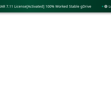
.11 License[Activated] 100% Worked Stable gDrive
🟢 Lumion