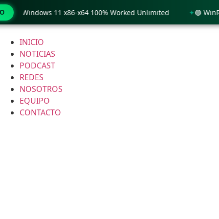
nly Windows 11 x86-x64 100% Worked Unlimited
MO
🟢 WinRAR 7
Ir
al
INICIO
contenido
NOTICIAS
PODCAST
REDES
NOSOTROS
EQUIPO
CONTACTO