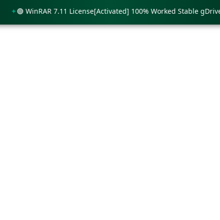
🟢 WinRAR 7.11 License[Activated] 100% Worked Stable gDrive