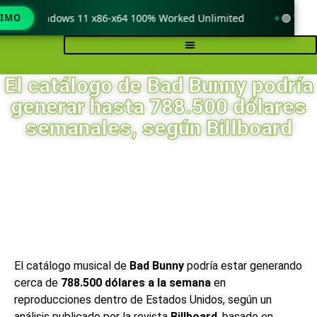
k only Windows 11 x86-x64 100% Worked Unlimited
TIMO
🟢 WinRA
El catálogo de Bad Bunny podría
generar hasta 788.500 dólares
semanales, según Billboard
El catálogo musical de
Bad Bunny
podría estar generando
cerca de
788.500 dólares a la semana
en
reproducciones dentro de Estados Unidos, según un
análisis publicado por la revista
Billboard
, basado en