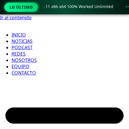
 Crack only Windows 11 x86-x64 100% Worked Unlimited
🟢 
LO ÚLTIMO
Ir al contenido
INICIO
NOTICIAS
PODCAST
REDES
NOSOTROS
EQUIPO
CONTACTO