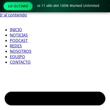
o Crack only Windows 11 x86-x64 100% Worked Unlimited

LO ÚLTIMO
Ir al contenido
INICIO
NOTICIAS
PODCAST
REDES
NOSOTROS
EQUIPO
CONTACTO