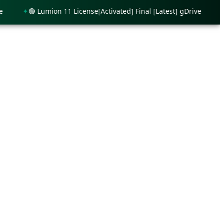
🟢 Lumion 11 License[Activated] Final [Latest] gDrive
🟢 