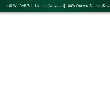
🟢 WinRAR 7.11 License[Activated] 100% Worked Stable gDrive