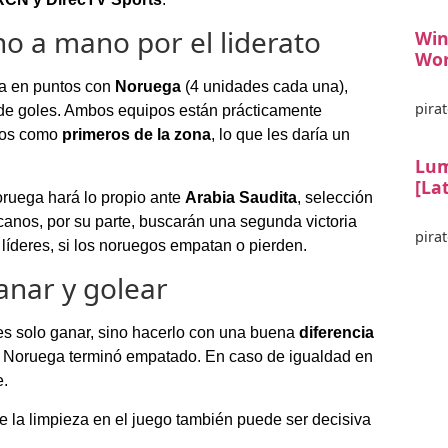
 a mano por el liderato
Win
Wor
da en puntos con
Noruega
(4 unidades cada una),
pirat
a de goles. Ambos equipos están prácticamente
upos como
primeros de la zona
, lo que les daría un
Lum
[La
oruega hará lo propio ante
Arabia Saudita
, selección
canos, por su parte, buscarán una segunda victoria
pirat
 líderes, si los noruegos empatan o pierden.
anar y golear
o es solo ganar, sino hacerlo con una buena
diferencia
te Noruega terminó empatado. En caso de igualdad en
e.
ue la limpieza en el juego también puede ser decisiva