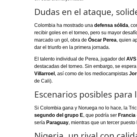
Dudas en el ataque, solide
Colombia ha mostrado una
defensa sólida
, co
recibir goles en el torneo, pero su mayor desafío
marcado un gol, obra de
Óscar Perea
, quien a
dar el triunfo en la primera jornada.
El talento individual de Perea, jugador del
AVS 
destacadas del torneo. Sin embargo, se espera
Villarroel
, así como de los mediocampistas
Jor
de Cali).
Escenarios posibles para l
Si Colombia gana y Noruega no lo hace, la Trico
segundo del grupo E
, que podría ser
Francia
sería
Paraguay
, mientras que un tercer puesto 
Nigeria, un rival con cali