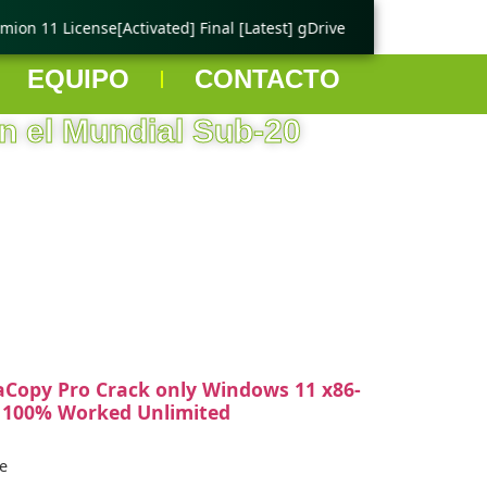
on 11 License[Activated] Final [Latest] gDrive
🟢 Ping Tester
EQUIPO
CONTACTO
en el Mundial Sub-20
aCopy Pro Crack only Windows 11 x86-
 100% Worked Unlimited
e