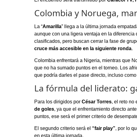
Colombia y Noruega, mano
La “
Amarilla
” llega a la última jornada empata
aunque con una ligera ventaja en la diferenci
clasificados, pero buscan cerrar la fase de gr
cruce más accesible en la siguiente ronda
.
Colombia enfrentará a Nigeria, mientras que N
que no ha sumado puntos en el torneo. Los afri
que podría darles el pase directo, incluso como
La fórmula del liderato: g
Para los dirigidos por
César Torres
, el reto n
de goles
, ya que el enfrentamiento directo an
puntos, ese será el primer criterio de desempat
El segundo criterio será el
“fair play”
, por lo q
en esta última jornada.