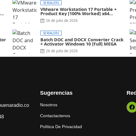
SERIALERS
VMware Workstation 17 Portable +
al]
Product Key [100% Worked] x64
Latest FileCR
26 de julio de 2026
SERIALERS
tor
Batch DOC and DOCX Converter Crack
+ Activator Windows 10 [Full] MEGA
26 de julio de 2026
Sugerencias
Red
Nosotros
uenaradio.co
Contactactenos
48
Política De Privacidad