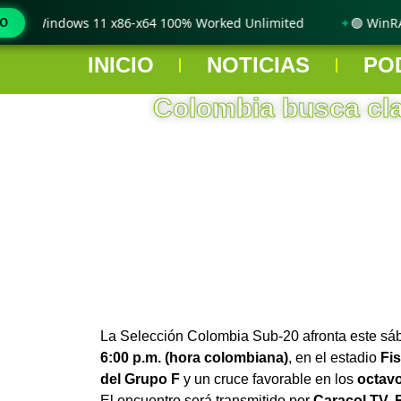
only Windows 11 x86-x64 100% Worked Unlimited
MO
🟢 WinRAR 
INICIO
NOTICIAS
PO
Colombia busca clas
La Selección Colombia Sub-20 afronta este sáb
6:00 p.m. (hora colombiana)
, en el estadio
Fis
del Grupo F
y un cruce favorable en los
octavo
El encuentro será transmitido por
Caracol TV, 