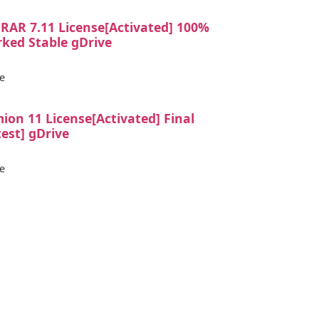
RAR 7.11 License[Activated] 100%
ked Stable gDrive
e
ion 11 License[Activated] Final
test] gDrive
e