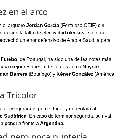
z en el arco
n el arquero
Jordan García
(Fortaleza CEIF) sin
 ha sido la falta de efectividad ofensiva: solo ha
provechó un error defensivo de Arabia Saudita para
Futebol
de Portugal, ha sido una de las notas más
 una mejor respuesta de figuras como
Neyser
dan Barrera
(Botafogo) y
Kéner González
(América
a Tricolor
lor asegurará el primer lugar y enfrentará al
 o Sudáfrica
. En caso de terminar segunda, su rival
la pondría frente a
Argentina
.
dad pero poca puntería