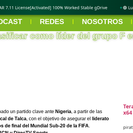
7.11 License[Activated] 100% Worked Stable gDrive
🟢 Lumi
DCAST
REDES
NOSOTROS
ificar como líder del grupo F 
Ter
ado un partido clave ante
Nigeria
, a partir de las
x64
cal de Talca
, con el objetivo de asegurar el
liderato
s de final del Mundial Sub-20 de la FIFA
.
pirat
RCN y DirecTV Sports
.