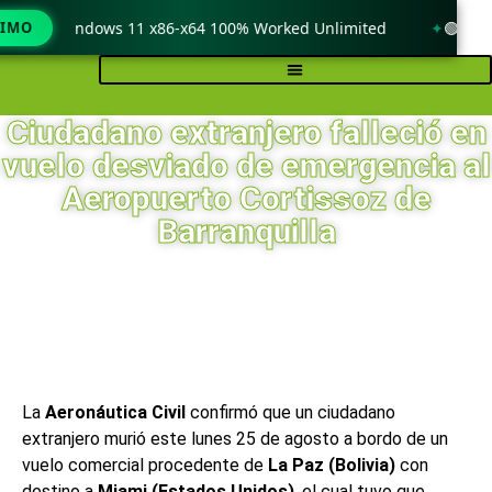
ck only Windows 11 x86-x64 100% Worked Unlimited
TIMO
🟢 WinR
Ciudadano extranjero falleció en
vuelo desviado de emergencia al
Aeropuerto Cortissoz de
Barranquilla
La
Aeronáutica Civil
confirmó que un ciudadano
extranjero murió este lunes 25 de agosto a bordo de un
vuelo comercial procedente de
La Paz (Bolivia)
con
destino a
Miami (Estados Unidos)
, el cual tuvo que