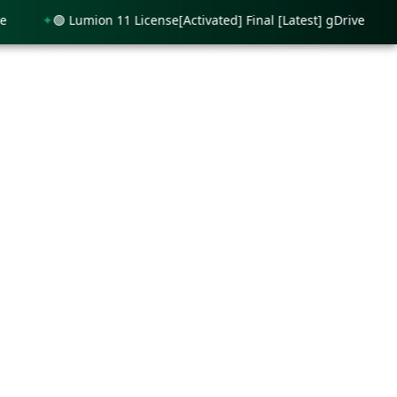
🟢 Lumion 11 License[Activated] Final [Latest] gDrive
🟢 