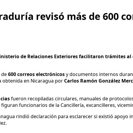
aduría revisó más de 600 cor
inisterio de Relaciones Exteriores facilitaron trámites al
s de
600 correos electrónicos
y documentos internos durant
cia obtenida en Nicaragua por
Carlos Ramón González Mer
ncias
fueron recopiladas circulares, manuales de protocolo
 figuran funcionarios de la Cancillería, excancilleres, vicemi
ua rindió declaración para esclarecer si existió apoyo ins
ez.