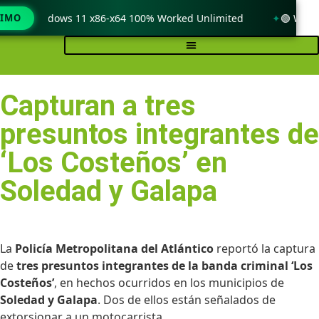
k only Windows 11 x86-x64 100% Worked Unlimited
TIMO
🟢 WinRA
Capturan a tres
presuntos integrantes de
‘Los Costeños’ en
Soledad y Galapa
La
Policía Metropolitana del Atlántico
reportó la captura
de
tres presuntos integrantes de la banda criminal ‘Los
Costeños’
, en hechos ocurridos en los municipios de
Soledad y Galapa
. Dos de ellos están señalados de
extorsionar a un motocarrista.