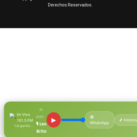
Derechos Reservados.
AL
En Vivo
🟢
●
AIRE:
▶
🎵 Histori
101.5 FM
WhatsApp
🎙️ Leo
Cargando...
Brito