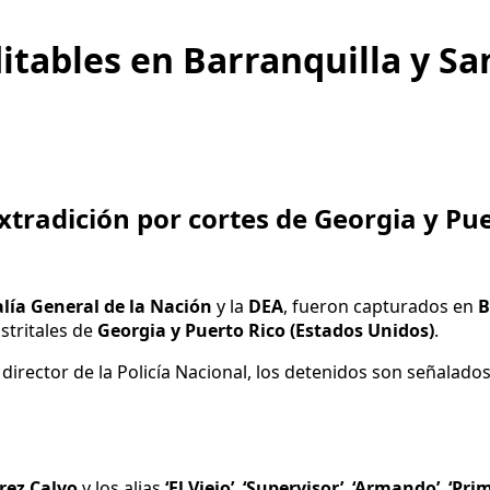
itables en Barranquilla y Sa
tradición por cortes de Georgia y Puer
alía General de la Nación
y la
DEA
, fueron capturados en
B
istritales de
Georgia y Puerto Rico (Estados Unidos)
.
, director de la Policía Nacional, los detenidos son señala
ez Calvo
y los alias
‘El Viejo’
,
‘Supervisor’
,
‘Armando’
,
‘Pri