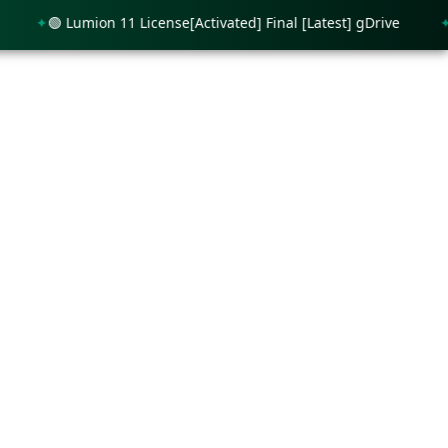
🟢 Lumion 11 License[Activated] Final [Latest] gDrive
🟢 P