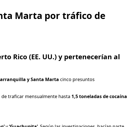
nta Marta por tráfico de
to Rico (EE. UU.) y pertenecerían al
arranquilla y Santa Marta
cinco presuntos
dos de traficar mensualmente hasta
1,5 toneladas de cocaína
mo’
y
‘Guachupita’
. Según las investigaciones, hacían parte