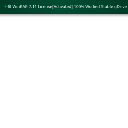
 WinRAR 7.11 License[Activated] 100% Worked Stable gDrive