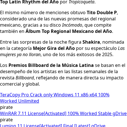
Top Latin Rhythm del Año
por
Tropicoqueta
.
El mismo número de menciones obtuvo
Tito Double P
,
considerado una de las nuevas promesas del regional
mexicano, gracias a su disco
Incómodo
, que compite
también en
Álbum Top Regional Mexicano del Año
.
Entre las sorpresas de la noche figura
Shakira
, nominada
en la categoría
Mejor Gira del Año
por su espectáculo
Las
mujeres ya no lloran
, uno de los más exitosos de 2025.
Los
Premios Billboard de la Música Latina
se basan en el
desempeño de los artistas en las listas semanales de la
revista
Billboard
, reflejando de manera directa su impacto
comercial y global.
TeraCopy Pro Crack only Windows 11 x86-x64 100%
Worked Unlimited
pirate
WinRAR 7.11 License[Activated] 100% Worked Stable gDrive
pirate
Lumion 11 License[Activated] Final [Latest] gDrive