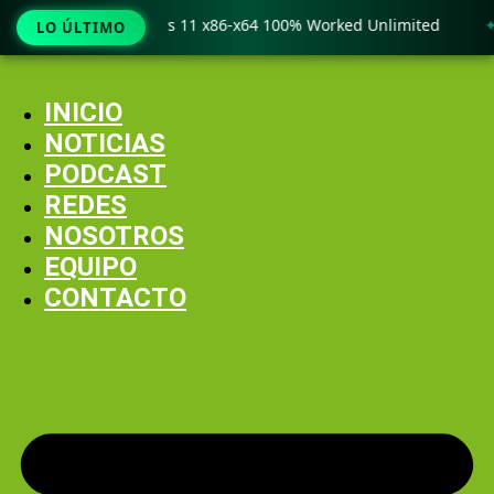
o Crack only Windows 11 x86-x64 100% Worked Unlimited
🟢
LO ÚLTIMO
Ir
al
INICIO
contenido
NOTICIAS
PODCAST
REDES
NOSOTROS
EQUIPO
CONTACTO