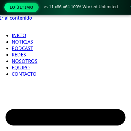
o Crack only Windows 11 x86-x64 100% Worked Unlimited
🟢
LO ÚLTIMO
Ir al contenido
INICIO
NOTICIAS
PODCAST
REDES
NOSOTROS
EQUIPO
CONTACTO