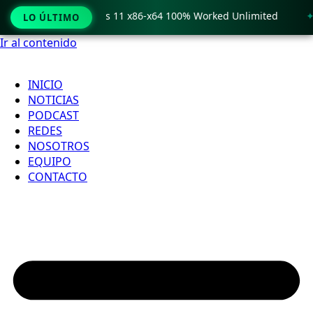
o Crack only Windows 11 x86-x64 100% Worked Unlimited
🟢
LO ÚLTIMO
Ir al contenido
INICIO
NOTICIAS
PODCAST
REDES
NOSOTROS
EQUIPO
CONTACTO