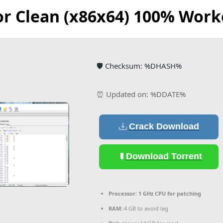
or Clean (x86x64) 100% Work
🛡️ Checksum: %DHASH%
⏰ Updated on: %DDATE%
Crack Download
Download Torrent
Processor:
1 GHz CPU for patching
RAM:
4 GB to avoid lag