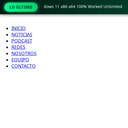
Pro Crack only Windows 11 x86-x64 100% Worked Unlimited
LO ÚLTIMO
Ir
al
INICIO
contenido
NOTICIAS
PODCAST
REDES
NOSOTROS
EQUIPO
CONTACTO