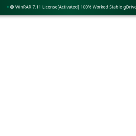
🟢 WinRAR 7.11 License[Activated] 100% Worked Stable gDrive