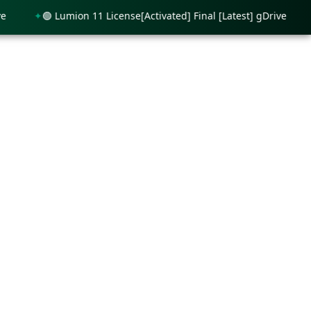
🟢 Lumion 11 License[Activated] Final [Latest] gDrive
🟢