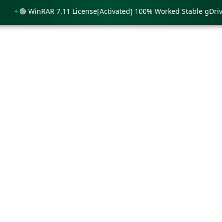
🟢 WinRAR 7.11 License[Activated] 100% Worked Stable gDrive