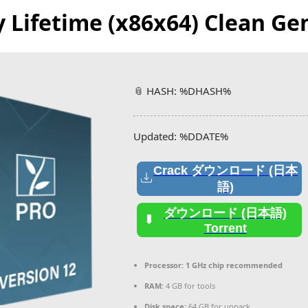
y Lifetime (x86x64) Clean Ge
📎 HASH: %DHASH%
Updated:
%DDATE%
Crack ダウンロード (日本
語)
ダウンロード (日本語)
Torrent
Processor:
1 GHz chip recommended
RAM:
4 GB for tools
Disk space:
64 GB for unpack