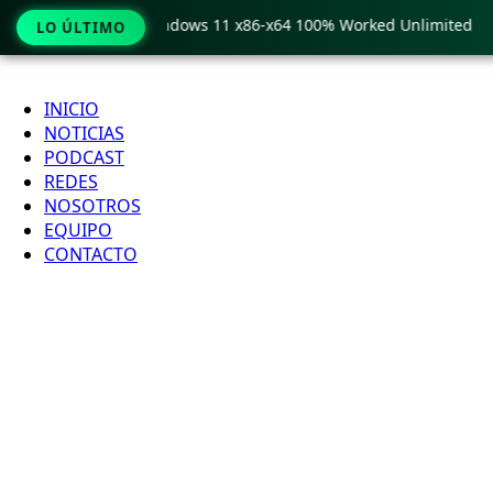
Pro Crack only Windows 11 x86-x64 100% Worked Unlimited
LO ÚLTIMO
Ir
al
INICIO
contenido
NOTICIAS
PODCAST
REDES
NOSOTROS
EQUIPO
CONTACTO