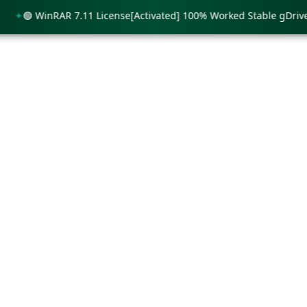
🟢 WinRAR 7.11 License[Activated] 100% Worked Stable gDrive