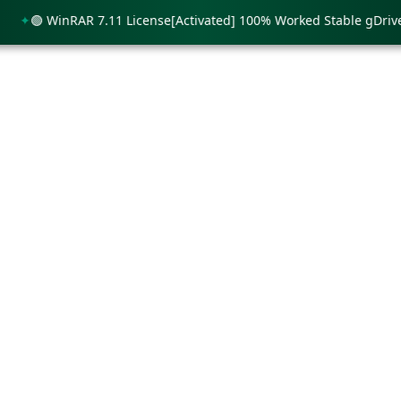
🟢 WinRAR 7.11 License[Activated] 100% Worked Stable gDrive