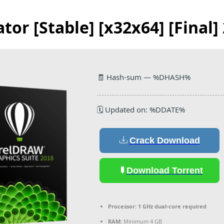
or [Stable] [x32x64] [Final]
🧾 Hash-sum — %DHASH%
🗓 Updated on: %DDATE%
Crack Download
Download Torrent
Processor:
1 GHz dual-core required
RAM:
Minimum 4 GB