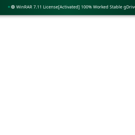
🟢 WinRAR 7.11 License[Activated] 100% Worked Stable gDrive