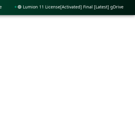
🟢 Lumion 11 License[Activated] Final [Latest] gDrive
🟢 