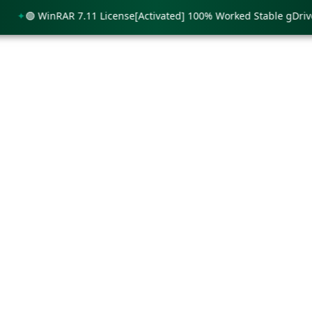
🟢 WinRAR 7.11 License[Activated] 100% Worked Stable gDrive