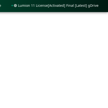
🟢 Lumion 11 License[Activated] Final [Latest] gDrive
🟢 