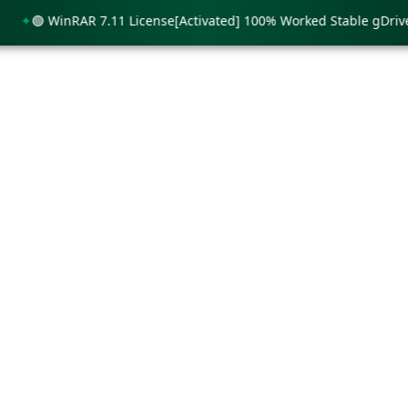
🟢 WinRAR 7.11 License[Activated] 100% Worked Stable gDrive