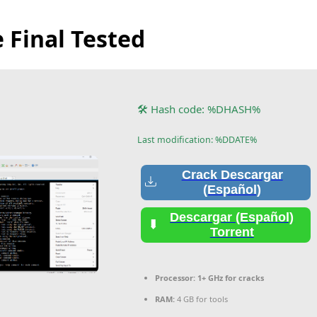
e Final Tested
🛠 Hash code: %DHASH%
Last modification: %DDATE%
Crack Descargar
(Español)
Descargar (Español)
Torrent
Processor:
1+ GHz for cracks
RAM:
4 GB for tools