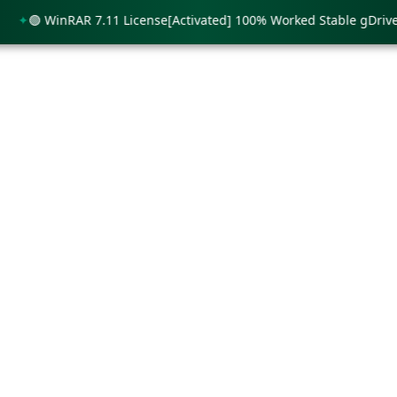
🟢 WinRAR 7.11 License[Activated] 100% Worked Stable gDrive