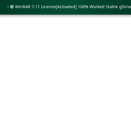
🟢 WinRAR 7.11 License[Activated] 100% Worked Stable gDrive