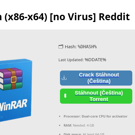
(x86-x64) [no Virus] Reddit
🗂 Hash:
%DHASH%
%DDATE%
Last Updated:
Crack Stáhnout
(Čeština)
Stáhnout (Čeština)
Torrent
Processor:
Dual-core CPU for activator
RAM:
Needed: 4 GB
Disk space:
At least 64 GB