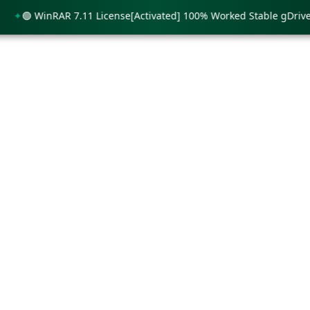
🟢 WinRAR 7.11 License[Activated] 100% Worked Stable gDrive