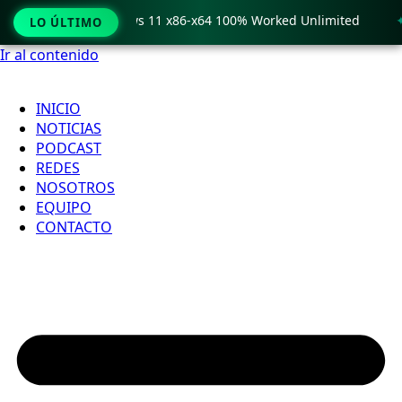
o Crack only Windows 11 x86-x64 100% Worked Unlimited
🟢
LO ÚLTIMO
Ir al contenido
INICIO
NOTICIAS
PODCAST
REDES
NOSOTROS
EQUIPO
CONTACTO