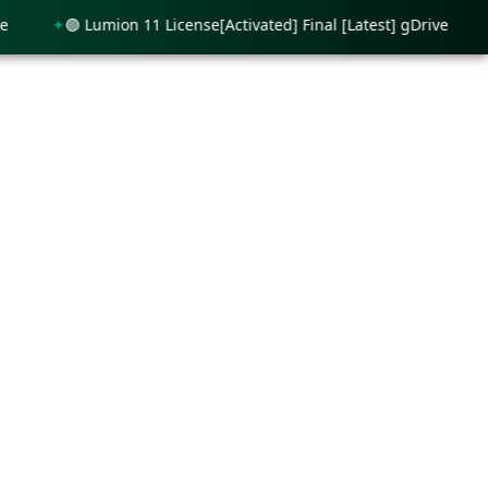
🟢 Lumion 11 License[Activated] Final [Latest] gDrive
🟢