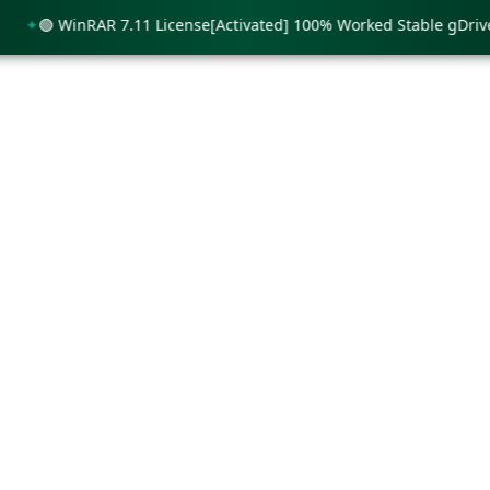
🟢 WinRAR 7.11 License[Activated] 100% Worked Stable gDrive