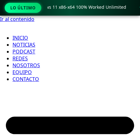
ro Crack only Windows 11 x86-x64 100% Worked Unlimited

LO ÚLTIMO
Ir al contenido
INICIO
NOTICIAS
PODCAST
REDES
NOSOTROS
EQUIPO
CONTACTO