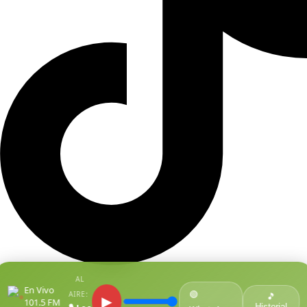
AL
En Vivo
🟢
AIRE:
●
🎵
▶
101.5 FM
Historial