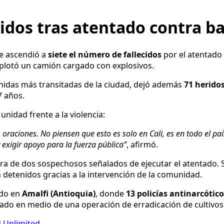
ecidos tras atentado contra b
ue ascendió a
siete el número de fallecidos
por el atentado 
plotó un camión cargado con explosivos.
enidas más transitadas de la ciudad, dejó además
71 herido
7 años.
unidad frente a la violencia:
oraciones. No piensen que esto es solo en Cali, es en todo el pa
exigir apoyo para la fuerza pública”
, afirmó.
ra de dos sospechosos señalados de ejecutar el atentado. 
n detenidos gracias a la intervención de la comunidad.
ado en
Amalfi (Antioquia)
, donde
13 policías antinarcótic
ado en medio de una operación de erradicación de cultivos i
 Unlimited