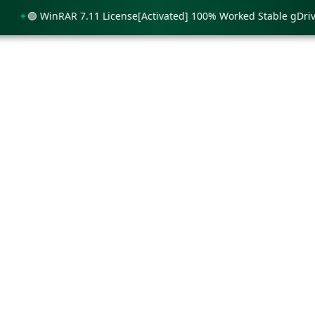
🟢 WinRAR 7.11 License[Activated] 100% Worked Stable gDrive