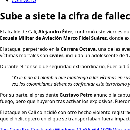
CONTACTO
Sube a siete la cifra de fall
El alcalde de Cali,
Alejandro Éder
, confirmó este viernes q
Escuela Militar de Aviación Marco Fidel Suárez
, donde ex
El ataque, perpetrado en la
Carrera Octava
, una de las av
víctimas mortales son
civiles
, incluido un adolescente de 1
Durante el consejo de seguridad extraordinario, Éder pidió 
“Yo le pido a Colombia que mantenga a las víctimas en sus 
voz los colombianos debemos confrontar este terrorismo y 
Por su parte, el presidente
Gustavo Petro
anunció la captu
fuego, pero que huyeron tras activar los explosivos. Fuero
El ataque en Cali coincidió con otro hecho violento registr
que el helicóptero en el que se transportaban fuera impact
TeraCopy Pro Crack only Windows 11 x86-x64 100% Worked