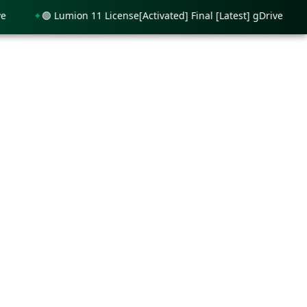
🟢 Lumion 11 License[Activated] Final [Latest] gDrive
🟢