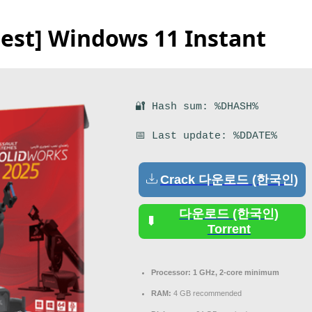
test] Windows 11 Instant
🔐 Hash sum: %DHASH%
📅 Last update: %DDATE%
Crack 다운로드 (한국인)
다운로드 (한국인)
Torrent
Processor:
1 GHz, 2-core minimum
RAM:
4 GB recommended