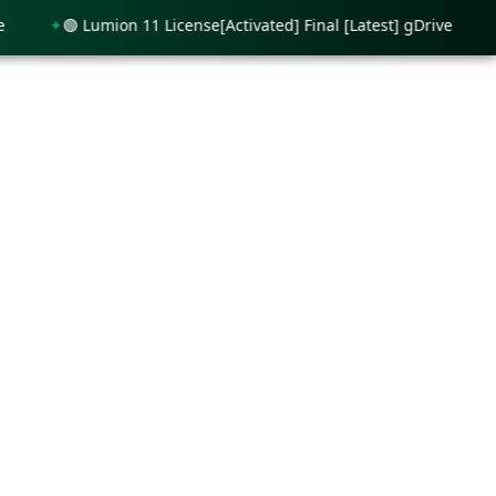
🟢 Lumion 11 License[Activated] Final [Latest] gDrive
🟢 