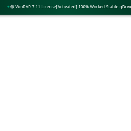
🟢 WinRAR 7.11 License[Activated] 100% Worked Stable gDrive