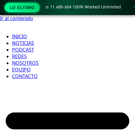
o Crack only Windows 11 x86-x64 100% Worked Unlimited
🟢
LO ÚLTIMO
Ir al contenido
INICIO
NOTICIAS
PODCAST
REDES
NOSOTROS
EQUIPO
CONTACTO